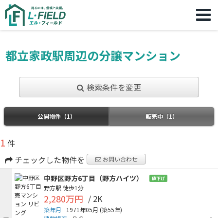
都立家政駅周辺の分譲マンション
検索条件を変更
公開物件（1）
販売中（1）
1
件
チェックした物件を
お問い合わせ
中野区野方6丁目（野方ハイツ）
値下げ
野方駅
徒歩1分
2,280万円
/ 2K
築年月
1971年05月
(築55年)