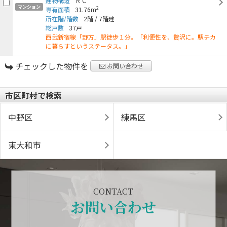
建物構造
ＲＣ
マンション
2
専有面積
31.76m
所在階/階数
2階
/
7階建
総戸数
37戸
西武新宿線「野方」駅徒歩１分。「利便性を、贅沢に。駅チカ
に暮らすというステータス。」
チェックした物件を
お問い合わせ
市区町村で検索
中野区
練馬区
東大和市
CONTACT
お問い合わせ