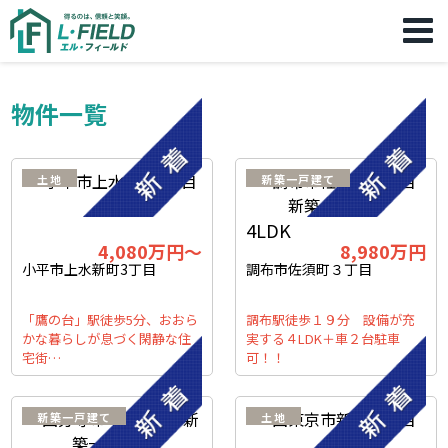
物件一覧
土地
新築一戸建て
4LDK
4,080万円～
8,980万円
小平市上水新町3丁目
調布市佐須町３丁目
「鷹の台」駅徒歩5分、おおら
調布駅徒歩１９分 設備が充
かな暮らしが息づく閑静な住
実する４LDK＋車２台駐車
宅街…
可！！
新築一戸建て
土地