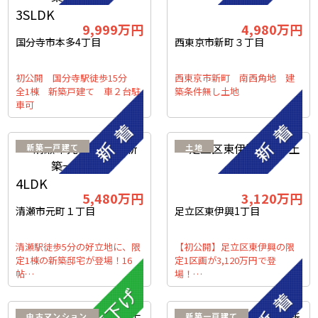
3SLDK
9,999万円
4,980万円
国分寺市本多4丁目
西東京市新町３丁目
初公開 国分寺駅徒歩15分
西東京市新町 南西角地 建
全1棟 新築戸建て 車２台駐
築条件無し土地
車可
新築一戸建て
土地
4LDK
5,480万円
3,120万円
清瀬市元町１丁目
足立区東伊興1丁目
清瀬駅徒歩5分の好立地に、限
【初公開】足立区東伊興の限
定1棟の新築邸宅が登場！16
定1区画が3,120万円で登
帖…
場！…
中古マンション
新築一戸建て