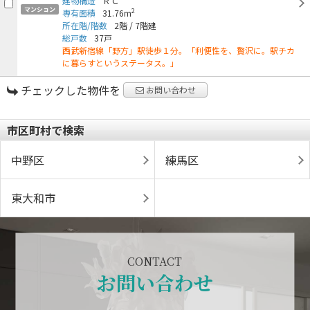
建物構造
ＲＣ
マンション
2
専有面積
31.76m
所在階/階数
2階
/
7階建
総戸数
37戸
西武新宿線「野方」駅徒歩１分。「利便性を、贅沢に。駅チカ
に暮らすというステータス。」
チェックした物件を
お問い合わせ
市区町村で検索
中野区
練馬区
東大和市
CONTACT
お問い合わせ