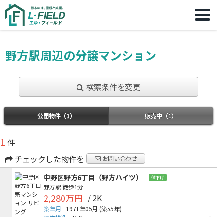
野方駅周辺の分譲マンション
検索条件を変更
公開物件（1）
販売中（1）
1
件
チェックした物件を
お問い合わせ
中野区野方6丁目（野方ハイツ）
値下げ
野方駅
徒歩1分
2,280万円
/ 2K
築年月
1971年05月
(築55年)