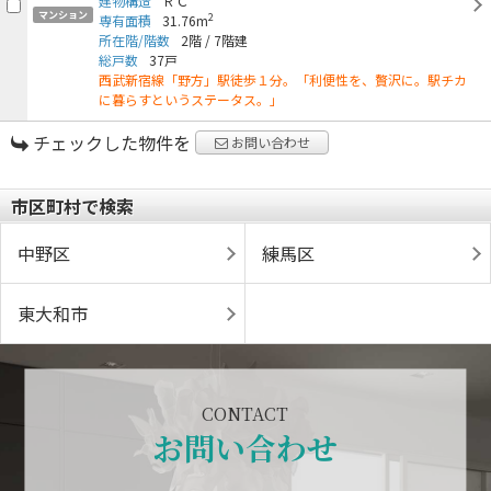
建物構造
ＲＣ
マンション
2
専有面積
31.76m
所在階/階数
2階
/
7階建
総戸数
37戸
西武新宿線「野方」駅徒歩１分。「利便性を、贅沢に。駅チカ
に暮らすというステータス。」
チェックした物件を
お問い合わせ
市区町村で検索
中野区
練馬区
東大和市
CONTACT
お問い合わせ