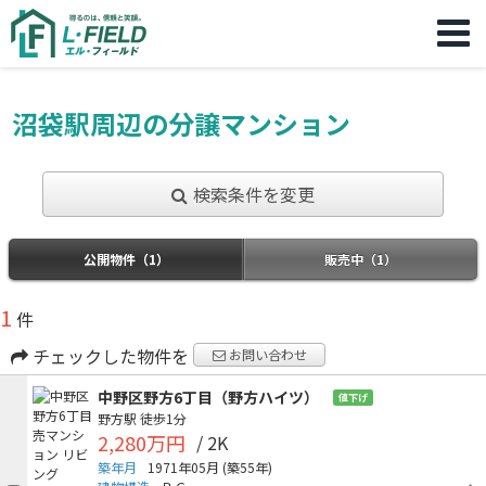
沼袋駅周辺の分譲マンション
検索条件を変更
公開物件（1）
販売中（1）
1
件
チェックした物件を
お問い合わせ
中野区野方6丁目（野方ハイツ）
値下げ
野方駅
徒歩1分
2,280万円
/ 2K
築年月
1971年05月
(築55年)