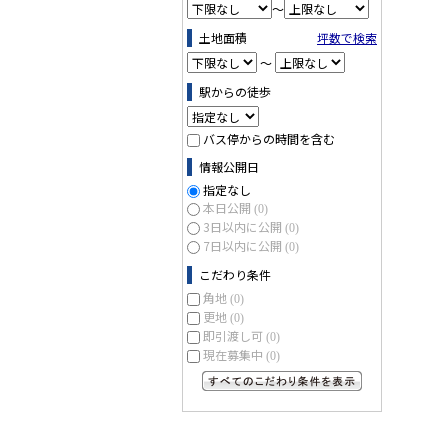
～
土地面積
坪数で検索
～
駅からの徒歩
バス停からの時間を含む
情報公開日
指定なし
本日公開
(0)
3日以内に公開
(0)
7日以内に公開
(0)
こだわり条件
角地
(0)
更地
(0)
即引渡し可
(0)
現在募集中
(0)
すべてのこだわり条件を見る