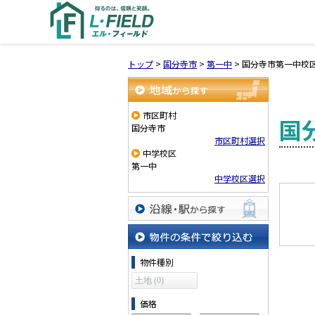
トップ
>
国分寺市
>
第一中
>
国分寺市第一中校
地域から探す
市区町村
国
国分寺市
市区町村選択
中学校区
第一中
中学校区選択
沿線・駅から探す
物件の条件で絞り込む
物件種別
土地 (0)
価格