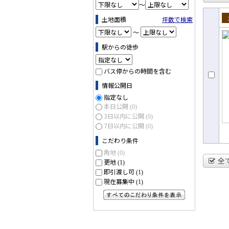
～
土地面積
坪数で検索
売
～
駅からの徒歩
バス停からの時間を含む
情報公開日
指定なし
本日公開
(0)
3日以内に公開
(0)
7日以内に公開
(0)
こだわり条件
角地
(0)
全
更地
(1)
即引渡し可
(1)
現在募集中
(1)
すべてのこだわり条件を見る