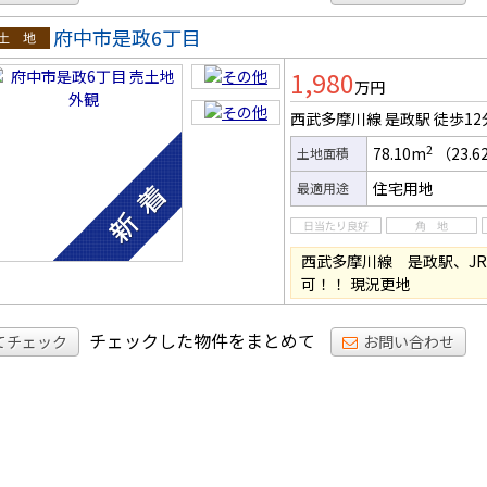
府中市是政6丁目
土地
1,980
万円
西武多摩川線 是政駅
徒歩12
2
78.10m
（23.
土地面積
住宅用地
最適用途
西武多摩川線 是政駅、J
可！！ 現況更地
チェックした物件をまとめて
てチェック
お問い合わせ