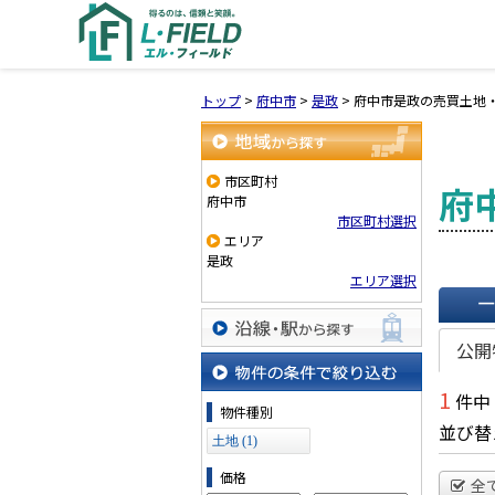
トップ
>
府中市
>
是政
>
府中市是政の売買土地
地域から探す
市区町村
府
府中市
市区町村選択
エリア
是政
エリア選択
一覧で
公開
沿線・駅から探す
1
件中
物件の条件で絞り込む
物件種別
並び替
土地 (1)
価格
全