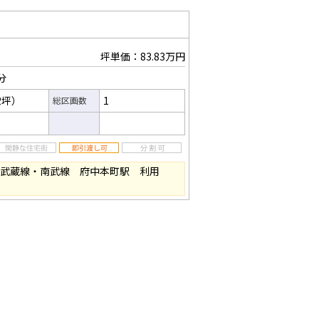
坪単価：83.83万円
分
62坪）
1
総区画数
R武蔵線・南武線 府中本町駅 利用