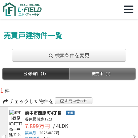
売買戸建物件一覧
検索条件を変更
公開物件（1）
販売中（1）
1
件
チェックした物件を
お問い合わせ
府中市西原町4丁目
新着
谷保駅
徒歩12分
7,899万円
/ 4LDK
築年月
2026年07月