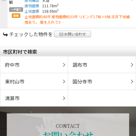
建物構造
木造
2
建物面積
111.78m
一戸建て
2
土地面積
158.99m
新築
土地面積約48坪 建物面積約33坪 リビング17帖＋6帖 天井下地補
強あり。 壁を入れて5…
チェックした物件を
お問い合わせ
市区町村で検索
府中市
調布市
東村山市
国分寺市
清瀬市
CONTACT
お問い合わせ