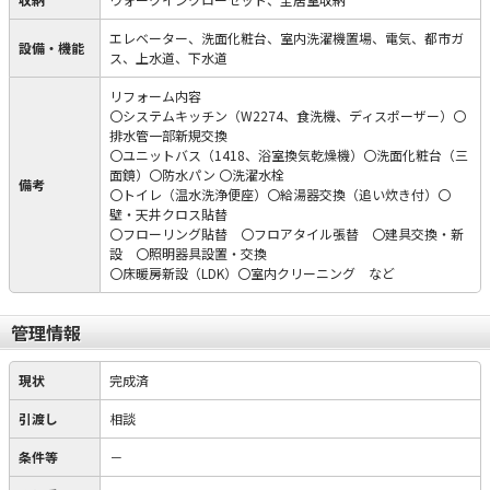
エレベーター、洗面化粧台、室内洗濯機置場、電気、都市ガ
設備・機能
ス、上水道、下水道
リフォーム内容
〇システムキッチン（W2274、食洗機、ディスポーザー）〇
排水管一部新規交換
〇ユニットバス（1418、浴室換気乾燥機）〇洗面化粧台（三
面鏡）〇防水パン 〇洗濯水栓
備考
〇トイレ（温水洗浄便座）〇給湯器交換（追い炊き付）〇
壁・天井クロス貼替
〇フローリング貼替 〇フロアタイル張替 〇建具交換・新
設 〇照明器具設置・交換
〇床暖房新設（LDK）〇室内クリーニング など
管理情報
現状
完成済
引渡し
相談
条件等
－