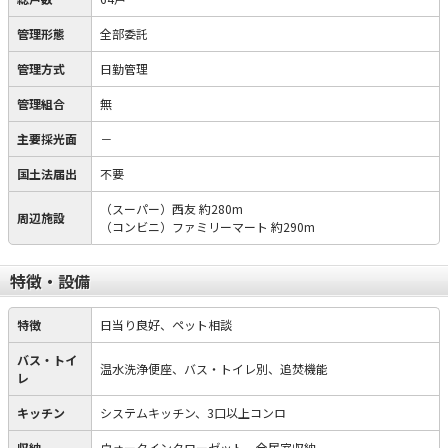
管理形態
全部委託
管理方式
日勤管理
管理組合
無
主要採光面
－
国土法届出
不要
（スーパー）西友 約280m
周辺施設
（コンビニ）ファミリーマート 約290m
特徴・設備
特徴
日当り良好、ペット相談
バス・トイ
温水洗浄便座、バス・トイレ別、追焚機能
レ
キッチン
システムキッチン、3口以上コンロ
収納
ウォークインクローゼット、全居室収納