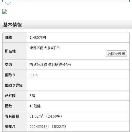
基本情報
価格
7,480万円
練馬区南大泉4丁目
所在地
地図を表示
交通
西武池袋線 保谷駅徒歩3分
間取り
3LDK
間取り詳細
所在階
3階
階数
10階建
2
専有面積
81.02m
（24.50坪）
築年月
2004年08月
（築22年）