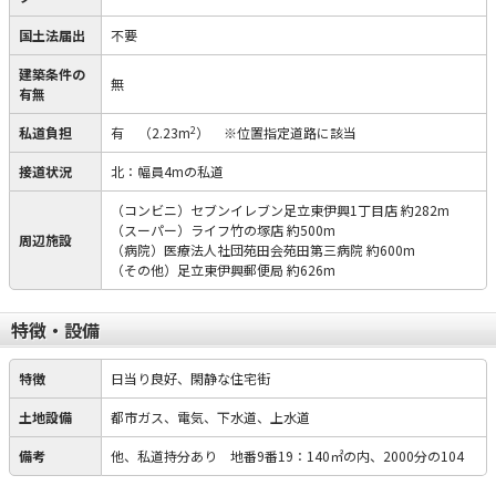
国土法届出
不要
建築条件の
無
有無
2
私道負担
有
（2.23m
）
※位置指定道路に該当
接道状況
北：幅員4mの私道
（コンビニ）セブンイレブン足立東伊興1丁目店 約282m
（スーパー）ライフ竹の塚店 約500m
周辺施設
（病院）医療法人社団苑田会苑田第三病院 約600m
（その他）足立東伊興郵便局 約626m
特徴・設備
特徴
日当り良好、閑静な住宅街
土地設備
都市ガス、電気、下水道、上水道
備考
他、私道持分あり 地番9番19：140㎡の内、2000分の104