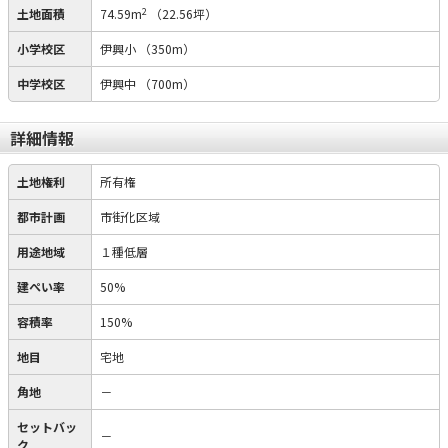
2
土地面積
74.59m
（22.56坪）
小学校区
伊興小
（350m）
中学校区
伊興中
（700m）
詳細情報
土地権利
所有権
都市計画
市街化区域
用途地域
１種低層
建ぺい率
50%
容積率
150%
地目
宅地
角地
－
セットバッ
－
ク